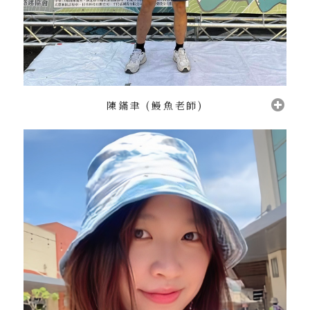
陳鏋聿 (鰻魚老師)